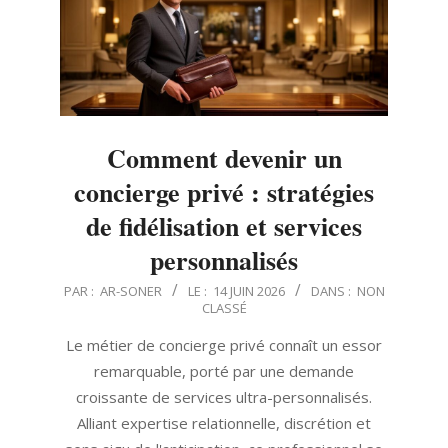
Comment devenir un
concierge privé : stratégies
de fidélisation et services
personnalisés
2026-
PAR :
AR-SONER
LE :
14 JUIN 2026
DANS :
NON
CLASSÉ
06-
14
Le métier de concierge privé connaît un essor
remarquable, porté par une demande
croissante de services ultra-personnalisés.
Alliant expertise relationnelle, discrétion et