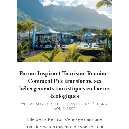
Forum Inspirant Tourisme Reunion:
Comment l’île transforme ses
hébergements touristiques en havres
écologiques
2025-
PAR :
AR-SONER
LE :
13 JANVIER 2025
DANS :
NON CLASSÉ
01-
13
L'île de La Réunion s'engage dans une
transformation majeure de son secteur