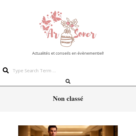
Skip
to
content
Actualités et conseils en évènementiel!
Search
Search
Primary
Navigation
Menu
Non classé