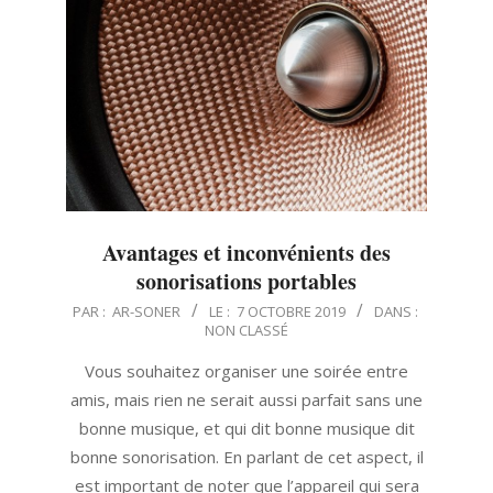
Avantages et inconvénients des
sonorisations portables
2019-
PAR :
AR-SONER
LE :
7 OCTOBRE 2019
DANS :
NON CLASSÉ
10-
07
Vous souhaitez organiser une soirée entre
amis, mais rien ne serait aussi parfait sans une
bonne musique, et qui dit bonne musique dit
bonne sonorisation. En parlant de cet aspect, il
est important de noter que l’appareil qui sera