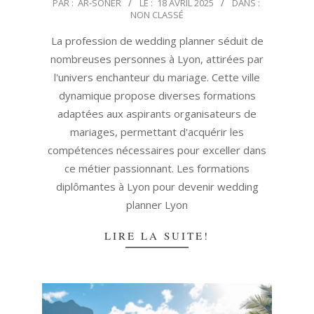
2025-
PAR :
AR-SONER
LE :
18 AVRIL 2025
DANS :
NON CLASSÉ
04-
18
La profession de wedding planner séduit de
nombreuses personnes à Lyon, attirées par
l'univers enchanteur du mariage. Cette ville
dynamique propose diverses formations
adaptées aux aspirants organisateurs de
mariages, permettant d'acquérir les
compétences nécessaires pour exceller dans
ce métier passionnant. Les formations
diplômantes à Lyon pour devenir wedding
planner Lyon
LIRE LA SUITE!