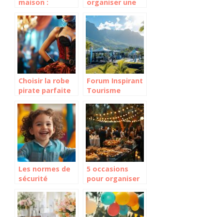
maison :
organiser une
celebrations et
séance photo
moments en
ou un tournage
famille
sans stress
Choisir la robe
Forum Inspirant
pirate parfaite
Tourisme
pour chaque
Reunion:
occasion
Comment l’île
transforme ses
hébergements
touristiques en
havres
écologiques
Les normes de
5 occasions
sécurité
pour organiser
essentielles
un apéro
pour ouvrir
dînatoire festif
votre parc de
qui ravira votre