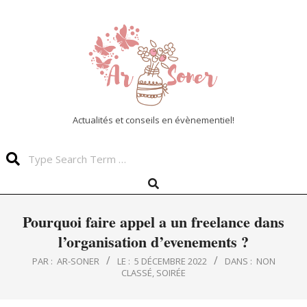
Skip
to
content
Actualités et conseils en évènementiel!
Search
Search
Primary
Navigation
Menu
Pourquoi faire appel a un freelance dans
l’organisation d’evenements ?
PAR :
AR-SONER
LE :
5 DÉCEMBRE 2022
DANS :
NON
CLASSÉ
,
SOIRÉE