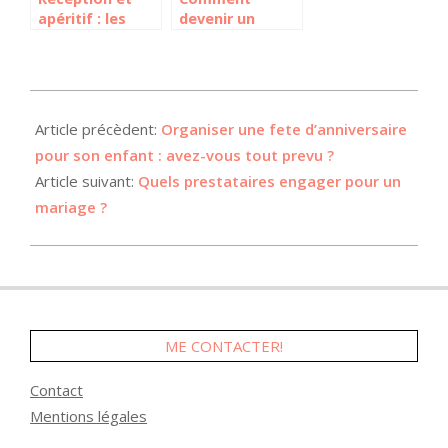
apéritif : les
devenir un
boissons
concierge privé
incontournables
: stratégies de
pour vos invités
fidélisation et
services
2022-
personnalisés
12-
Article précèdent:
Organiser une fete d’anniversaire
05
pour son enfant : avez-vous tout prevu ?
Article suivant:
Quels prestataires engager pour un
mariage ?
ME CONTACTER!
Contact
Mentions légales