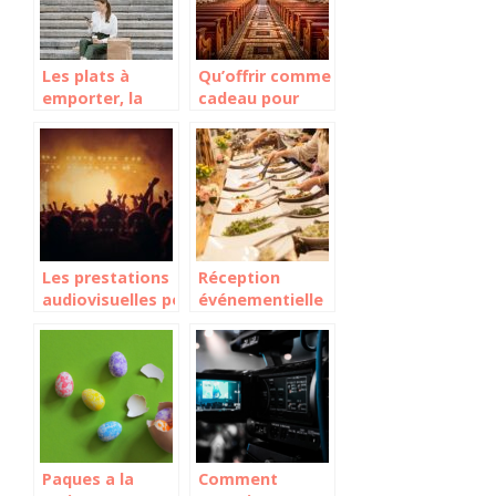
Les plats à
Qu’offrir comme
emporter, la
cadeau pour
nouvelle
une
tendance en
confirmation ?
matière de
restauration
Les prestations
Réception
audiovisuelles pour
événementielle
la réussite d’un
: ce qu’il faut
événement !
faire pour
assurer sa
réussite !
Paques a la
Comment