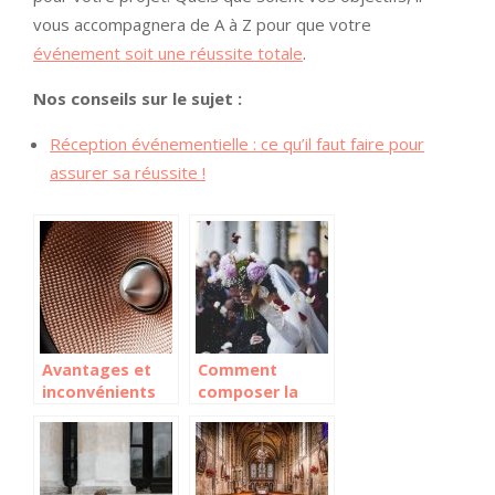
vous accompagnera de A à Z pour que votre
événement soit une réussite totale
.
Nos conseils sur le sujet :
Réception événementielle : ce qu’il faut faire pour
assurer sa réussite !
Avantages et
Comment
inconvénients
composer la
des
playlist
sonorisations
musicale pour
portables
un mariage ?