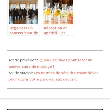
qui ravira votre
de vodka
cercle d’amis
Organiser un
Réception et
concert haut de
apéritif : les
gamme en Île-
boissons
de-France avec
incontournables
IDF événements
pour vos invités
: lieux et
2024-
prestations
03-
Article précèdent:
Quelques idées pour fêter un
12
anniversaire de mariage !
Article suivant:
Les normes de sécurité essentielles
pour ouvrir votre parc de jeux couvert