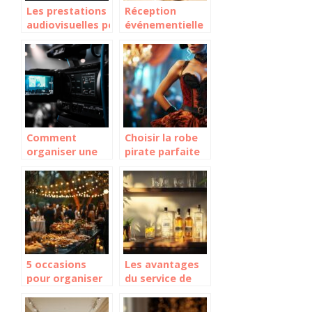
Les prestations
Réception
audiovisuelles pour
événementielle
la réussite d’un
: ce qu’il faut
événement !
faire pour
assurer sa
réussite !
Comment
Choisir la robe
organiser une
pirate parfaite
séance photo
pour chaque
ou un tournage
occasion
sans stress
5 occasions
Les avantages
pour organiser
du service de
un apéro
courses en ligne
dînatoire festif
pour vos achats