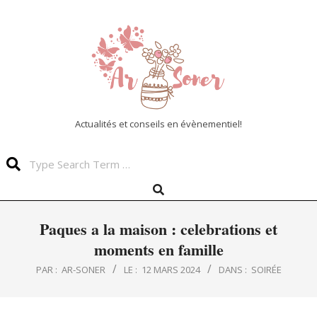
Skip
to
content
Actualités et conseils en évènementiel!
Search
Search
Primary
Navigation
Menu
Paques a la maison : celebrations et
moments en famille
PAR :
AR-SONER
LE :
12 MARS 2024
DANS :
SOIRÉE