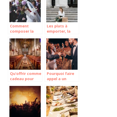
Comment
Les plats à
composer la
emporter, la
playlist
nouvelle
musicale pour
tendance en
un mariage ?
matière de
restauration
Qu’offrir comme
Pourquoi faire
cadeau pour
appel a un
une
freelance dans
confirmation ?
l’organisation
d’evenements ?