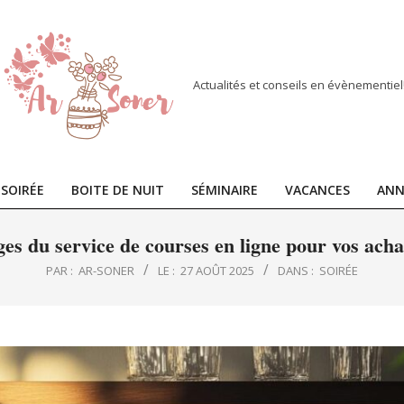
Actualités et conseils en évènementiel
SOIRÉE
BOITE DE NUIT
SÉMINAIRE
VACANCES
ANN
Primary
Navigation
es du service de courses en ligne pour vos ach
Menu
PAR :
AR-SONER
LE :
27 AOÛT 2025
DANS :
SOIRÉE