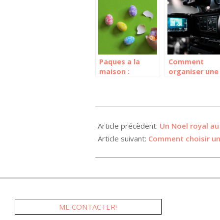
musicale pour
tendance en
un mariage ?
matière de
restauration
Paques a la
Comment
maison :
organiser une
celebrations et
séance photo
moments en
ou un tourna
famille
sans stress
2025-
08-
Article précèdent:
Un Noel royal au
27
Article suivant:
Comment choisir un
ME CONTACTER!