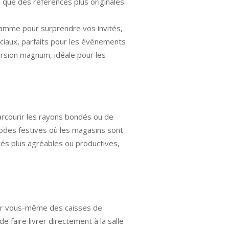
 que des références plus originales
 gamme pour surprendre vos invités,
iaux, parfaits pour les évènements
version magnum, idéale pour les
arcourir les rayons bondés ou de
iodes festives où les magasins sont
és plus agréables ou productives,
rter vous-même des caisses de
e faire livrer directement à la salle