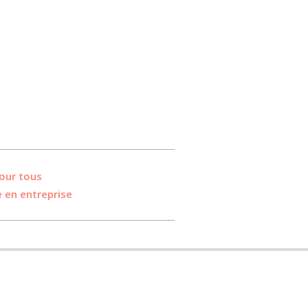
faire pour
assurer sa
réussite !
pour tous
 en entreprise