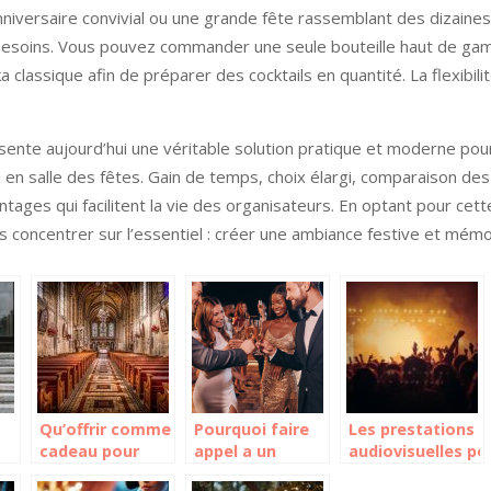
anniversaire convivial ou une grande fête rassemblant des dizaine
 besoins. Vous pouvez commander une seule bouteille haut de ga
 classique afin de préparer des cocktails en quantité. La flexibilit
sente aujourd’hui une véritable solution pratique et moderne pou
en salle des fêtes. Gain de temps, choix élargi, comparaison des p
ntages qui facilitent la vie des organisateurs. En optant pour ce
us concentrer sur l’essentiel : créer une ambiance festive et mémo
Qu’offrir comme
Pourquoi faire
Les prestations
cadeau pour
appel a un
audiovisuelles po
une
freelance dans
la réussite d’un