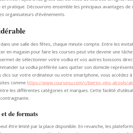
e et pratique. Découvrons ensemble les principaux avantages de 
es organisateurs d’évènements.
idérable
dans une salle des fêtes, chaque minute compte. Entre les invitati
acer en magasin pour faire les courses peut vite devenir une tâch
 permet de sélectionner votre vodka et vos autres boissons dire
mander sa vodka préférée sans quitter son domicile représente 
 clics sur votre ordinateur ou votre smartphone, vous accédez à
es sites comme
https://www.coursesu.com/c/bieres-vins-alcools/al
re les différentes catégories et marques. Cette facilité d’utilisa
 contraignante.
 et de formats
eut être limité par la place disponible. En revanche, les platefor