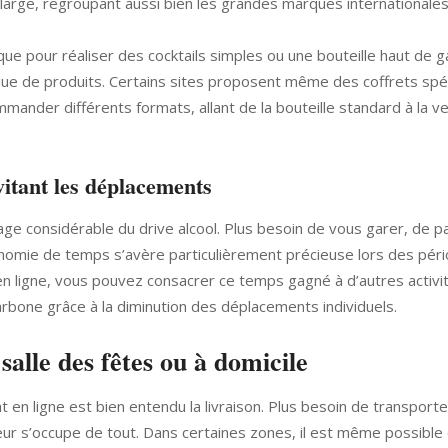
large, regroupant aussi bien les grandes marques internationales
ue pour réaliser des cocktails simples ou une bouteille haut de
e de produits. Certains sites proposent même des coffrets spéc
commander différents formats, allant de la bouteille standard à la 
itant les déplacements
ge considérable du drive alcool. Plus besoin de vous garer, de p
onomie de temps s’avère particulièrement précieuse lors des pér
ligne, vous pouvez consacrer ce temps gagné à d’autres activit
rbone grâce à la diminution des déplacements individuels.
 salle des fêtes ou à domicile
t en ligne est bien entendu la livraison. Plus besoin de transpo
vreur s’occupe de tout. Dans certaines zones, il est même possible d