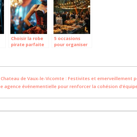
confirmation ?
l’organisation
événement !
d’evenements ?
Choisir la robe
5 occasions
pirate parfaite
pour organiser
pour chaque
un apéro
ge
occasion
dînatoire festif
qui ravira votre
cercle d’amis
 Chateau de Vaux-le-Vicomte : Festivites et emerveillement 
e agence événementielle pour renforcer la cohésion d’équipe