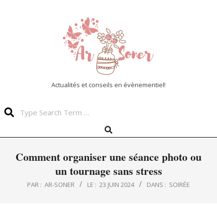
Skip
to
content
Actualités et conseils en évènementiel!
Search
Search
Primary
Navigation
Menu
Comment organiser une séance photo ou
un tournage sans stress
PAR :
AR-SONER
LE :
23 JUIN 2024
DANS :
SOIRÉE