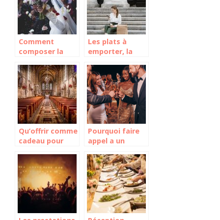
Comment
Les plats à
composer la
emporter, la
playlist
nouvelle
musicale pour
tendance en
un mariage ?
matière de
restauration
Qu’offrir comme
Pourquoi faire
cadeau pour
appel a un
une
freelance dans
confirmation ?
l’organisation
d’evenements ?