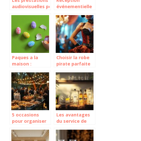
Les prestations
Réception
audiovisuelles pour
événementielle
la réussite d’un
: ce qu’il faut
événement !
faire pour
assurer sa
réussite !
Paques a la
Choisir la robe
maison :
pirate parfaite
celebrations et
pour chaque
moments en
occasion
famille
5 occasions
Les avantages
pour organiser
du service de
un apéro
courses en ligne
dînatoire festif
pour vos achats
qui ravira votre
de vodka