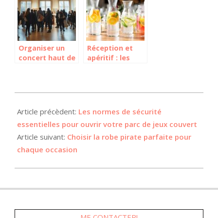
cercle d’amis
Organiser un
Réception et
concert haut de
apéritif : les
gamme en Île-
boissons
de-France avec
incontournables
IDF événements
pour vos invités
: lieux et
2024-
prestations
06-
Article précèdent:
Les normes de sécurité
23
essentielles pour ouvrir votre parc de jeux couvert
Article suivant:
Choisir la robe pirate parfaite pour
chaque occasion
ME CONTACTER!